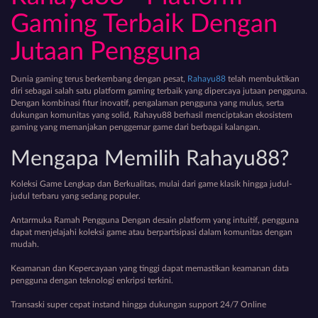
Gaming Terbaik Dengan
Jutaan Pengguna
Dunia gaming terus berkembang dengan pesat,
Rahayu88
telah membuktikan
diri sebagai salah satu platform gaming terbaik yang dipercaya jutaan pengguna.
Dengan kombinasi fitur inovatif, pengalaman pengguna yang mulus, serta
dukungan komunitas yang solid, Rahayu88 berhasil menciptakan ekosistem
gaming yang memanjakan penggemar game dari berbagai kalangan.
Mengapa Memilih Rahayu88?
Koleksi Game Lengkap dan Berkualitas, mulai dari game klasik hingga judul-
judul terbaru yang sedang populer.
Antarmuka Ramah Pengguna Dengan desain platform yang intuitif, pengguna
dapat menjelajahi koleksi game atau berpartisipasi dalam komunitas dengan
mudah.
Keamanan dan Kepercayaan yang tinggi dapat memastikan keamanan data
pengguna dengan teknologi enkripsi terkini.
Transaski super cepat instand hingga dukungan support 24/7 Online