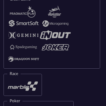
Race
Poker