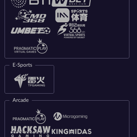
E-Sports
Arcade