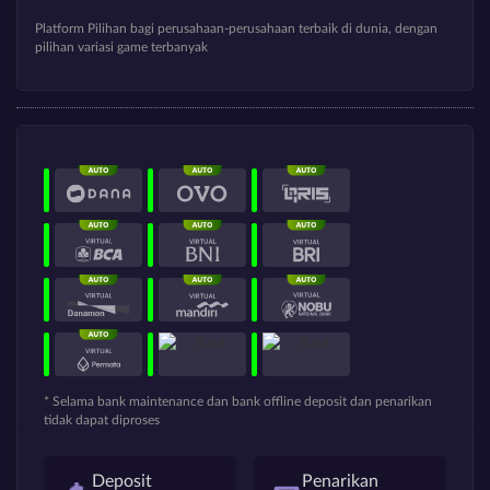
Platform Pilihan bagi perusahaan-perusahaan terbaik di dunia, dengan
pilihan variasi game terbanyak
* Selama bank maintenance dan bank offline deposit dan penarikan
tidak dapat diproses
Deposit
Penarikan