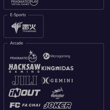
E-Sports
Arcade