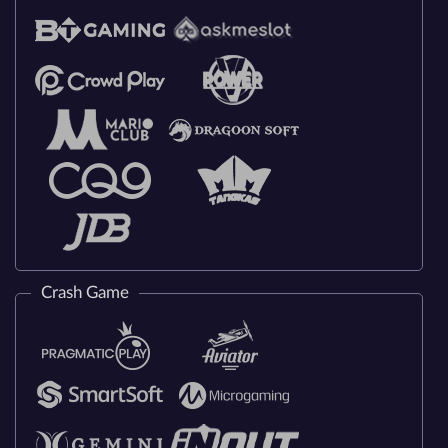
Crash Game