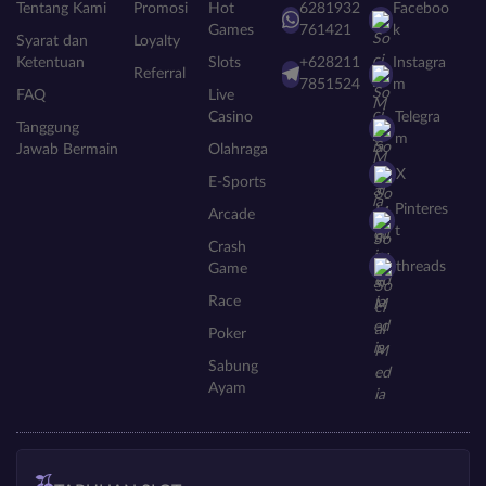
Tentang Kami
Promosi
Hot
6281932
Faceboo
Games
761421
k
Syarat dan
Loyalty
Ketentuan
Slots
+628211
Instagra
Referral
7851524
m
FAQ
Live
Casino
Telegra
Tanggung
m
Jawab Bermain
Olahraga
X
E-Sports
Pinteres
Arcade
t
Crash
threads
Game
Race
Poker
Sabung
Ayam