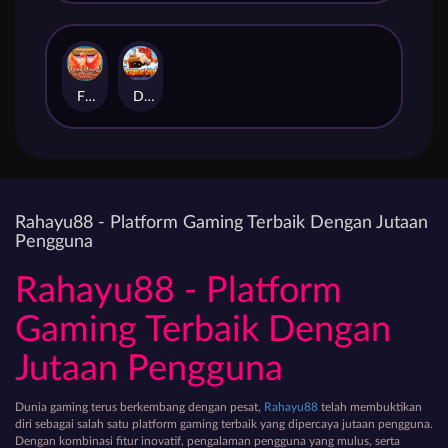
Flying Phoenix
Dragon or Crash
Rahayu88 - Platform Gaming Terbaik Dengan Jutaan
Pengguna
Rahayu88 - Platform
Gaming Terbaik Dengan
Jutaan Pengguna
Dunia gaming terus berkembang dengan pesat,
Rahayu88
telah membuktikan
diri sebagai salah satu platform gaming terbaik yang dipercaya jutaan pengguna.
Dengan kombinasi fitur inovatif, pengalaman pengguna yang mulus, serta