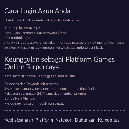
Cara Login Akun Anda
Untuk login ke akun Anda, lakukan langkah berikut:
Kunjungi halaman login.
Masukkan username dan password Anda.
Klik tombol login.
Jika Anda lupa password, gunakan fitur lupa password untuk memulihkan akses
ke akun Anda, akan lebih mudah jika whatsapp anda terverifikasi.
Keunggulan sebagai Platform Games
Online Terpercaya
Kami memiliki banyak Keunggulan, antara lain:
Cashback dan Rewards tak terbatas.
Sistem keamanan yang canggih untuk melindungi data Anda.
Pelayanan pelanggan 24/7 yang siap membantu Anda.
Bonus New Member.
Metode pembayaran mudah dan cepat.
Kebijaksanaan
Platform
Kategori
Dukungan
Komunitas