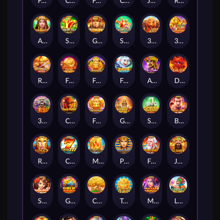
Fortune Gems 500
Clover Coins 3x3
Fortune Coins 2
Cash Coin
Jackpot Joker FEVER
ROMA X 10000
Aztec Priestess
Super Ace
Golden Empire
Super Ace Joker
3 Charge Buffalo
3 Coin Wild Horse
Roma X Deluxe
Fortune Coins
Fortune Gems 2
Fortune Monkey
Ali Baba
Devil Fire
3 LUCKY LION
Charge Buffalo
Fortune Gems
GOLDEN EMPIRE 2
SUPER MAHJONG
Boxing King
RomaX
Crazy777
Mega Ace
Pharaoh Treasure
Fengshen
Jili Caishen
Shanghai Beauty
Gold Rush
Coin Tree
Treasure Quest
Mayan Empire
Lucky Jaguar