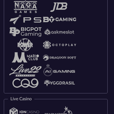
Live Casino